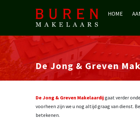
HOME
AA
De Jong & Greven Mak
De Jong & Greven Makelaardij
gaat verder onde
voorheen zijn we u nog altijd graag van dienst. 
betekenen.