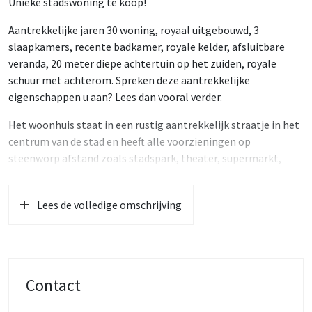
Unieke stadswoning te koop!
Aantrekkelijke jaren 30 woning, royaal uitgebouwd, 3
slaapkamers, recente badkamer, royale kelder, afsluitbare
veranda, 20 meter diepe achtertuin op het zuiden, royale
schuur met achterom. Spreken deze aantrekkelijke
eigenschappen u aan? Lees dan vooral verder.
Het woonhuis staat in een rustig aantrekkelijk straatje in het
centrum van de stad en heeft alle voorzieningen op
steenworp afstand zoals stadspark, theater, supermarkt,
winkels en heerlijke horeca en terrassen. Voor wie van natuur
houdt zijn de uiterwaarden van de Waal ook om de hoek.
Lees de volledige omschrijving
Indeling:
Begane grond:
Entree, hal met meterkast (vernieuwd), toilet, trapopgang en
toegang naar de royaal uitgebouwde woonkamer. In de
Contact
uitbouw bevindt zich de woonkeuken (L-keuken met